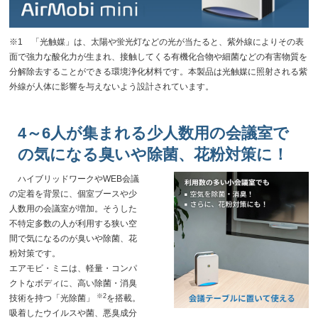
※1 「光触媒」は、太陽や蛍光灯などの光が当たると、紫外線によりその表
面で強力な酸化力が生まれ、接触してくる有機化合物や細菌などの有害物質を
分解除去することができる環境浄化材料です。本製品は光触媒に照射される紫
外線が人体に影響を与えないよう設計されています。
4～6人が集まれる少人数用の会議室で
の気になる臭いや除菌、花粉対策に！
ハイブリッドワークやWEB会議
の定着を背景に、個室ブースや少
人数用の会議室が増加。そうした
不特定多数の人が利用する狭い空
間で気になるのが臭いや除菌、花
粉対策です。
エアモビ・ミニは、軽量・コンパ
クトなボディに、高い除菌・消臭
※2
技術を持つ「光除菌」
を搭載。
吸着したウイルスや菌、悪臭成分