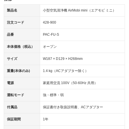
製品名
小型空気清浄機 AirMobi mini（エアモビ ミニ）
注文コード
428-900
品番
PAC-FU-S
本体価格（税込）
オープン
サイズ
W187 × D129 × H268mm
重量(本体のみ)
1.4 kg（ACアダプター除く）
電源
家庭用交流 100V（50-60Hz 共用）
運転モード
強・標準・弱
付属品
保証書付き取扱説明書、ACアダプター
保証期間
1年