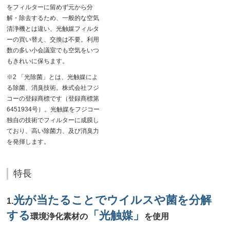
をフィルターに留めず元から分
解・除去するため、一般的な空気
清浄機とは違い、光触媒フィルタ
ーの買い替え、交換は不要。利用
数の多い小会議室でも空気をいつ
もきれいに保ちます。
※2 「光除菌」とは、光触媒によ
る除菌、消臭技術。株式会社フジ
コーの登録商標です（登録商標第
6451934号）。光触媒をフジコー
独自の技術でフィルターに成膜し
ており、高い除菌力、及び消臭力
を発揮します。
特長
光が当たることでウイルスや菌を分解
1.
する
「光触媒」
環境浄化素材の
を使用