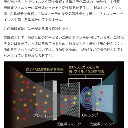
光が当たることでウイルスや菌を分解する環境浄化素材の「光触媒」を使用。
光触媒フィルターに紫外線が当たると活性酸素が発生し、 捕集したウイルス ·
菌 · 悪臭成分を分解して除去。一般的な空気清浄機とは違い、フィルターにウ
イルスや菌、悪臭成分が留まりません。
この光触媒反応は光がある限り持続します。
光触媒として、触媒反応の効率が良い二酸化チタンを採用しています。二酸化
チタンは白色で、人体に無害であるため、粒度が大きく酸化作用が起きにくく
表面処理されたものについては、食品や医薬品、化粧品などの着色料としても
利用されている身近な素材です。