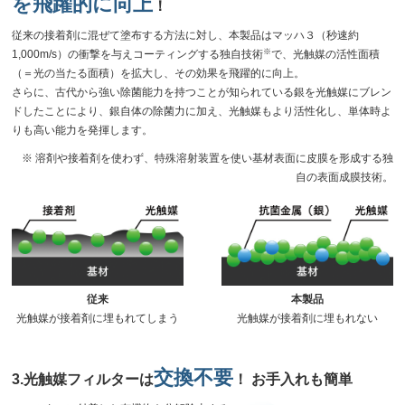
を飛躍的に向上
！
従来の接着剤に混ぜて塗布する方法に対し、本製品はマッハ３（秒速約
※
1,000m/s）の衝撃を与えコーティングする独自技術
で、光触媒の活性面積
（＝光の当たる面積）を拡大し、その効果を飛躍的に向上。
さらに、古代から強い除菌能力を持つことが知られている銀を光触媒にブレン
ドしたことにより、銀自体の除菌力に加え、光触媒もより活性化し、単体時よ
りも高い能力を発揮します。
※ 溶剤や接着剤を使わず、特殊溶射装置を使い基材表面に皮膜を形成する独
自の表面成膜技術。
従来
本製品
光触媒が接着剤に埋もれてしまう
光触媒が接着剤に埋もれない
交換不要
3.光触媒フィルターは
！ お手入れも簡単