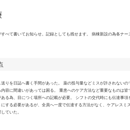
療
がすべて書いてお知らせ。記録としても残せます。 病棟新設の為各ナー
点
し送りを日誌へ書く手間があった。 薬の投与量などミスが許されないの
る内容に間違いがあっては困る。 重患へのケア方法など重要なものは皆
がある為、目につく場所への記載が必要。 シフトの交代時にも伝達事項
うにする必要があるが、全員へ一度で伝達する方法がなく、ケアレスミ
探していた。