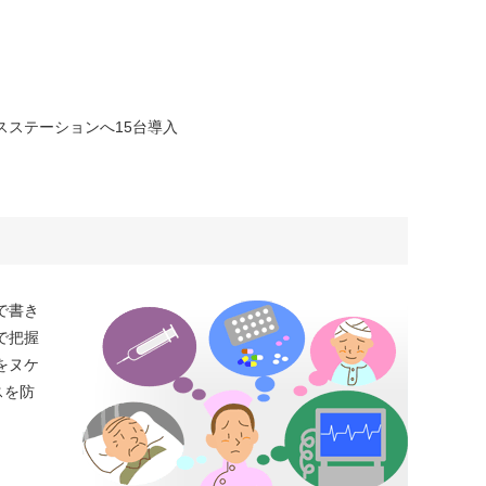
スステーションへ15台導入
で書き
で把握
をヌケ
スを防