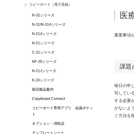
コピーボード（電子黒板）
医
N-32シリーズ
N-31/N-314シリーズ
N-214シリーズ
重要事項
N-21シリーズ
C-21シリーズ
NF-20シリーズ
課題
N-21Jシリーズ
K-10シリーズ
毎日の申
新旧製品案内
写してい
Copyboard Connect
する必要
がないよ
コピーボード専用アプリ 会議ポケッ
ト
ぐ方法を
オプション・消耗品
テンプレートシート