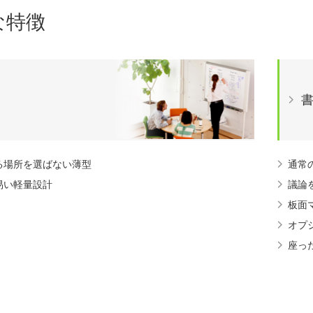
な特徴
く
る場所を選ばない薄型
通常
易い軽量設計
議論
板面
オプ
座っ