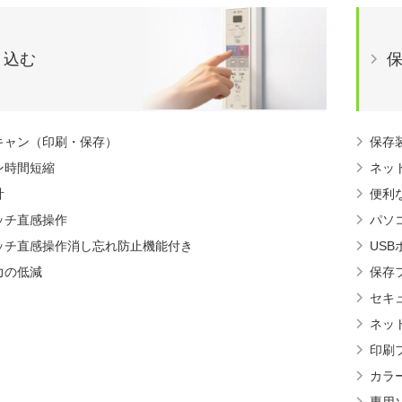
り込む
キャン（印刷・保存）
保存
ン時間短縮
ネッ
計
便利
ッチ直感操作
パソ
ッチ直感操作消し忘れ防止機能付き
US
力の低減
保存
セキ
ネッ
印刷
カラ
専用