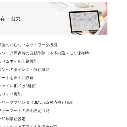
保存・出力
装置のいらないネットワーク機能
トワーク保存時の自動削除（本体内蔵メモリ保存時）
なサムネイル印刷機能
コンへのダイレクト保存機能
Bポートを正面に設置
ファイル形式は3種類
ュリティ機能
トワークプリンタ（BMLinkS対応機）印刷
フォーマットの詳細設定可能
ー印刷禁止設定
ソフトウェア不要で本体設定が可