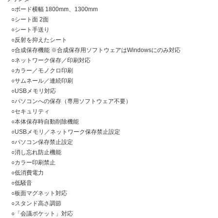
○
ボード横幅 1800mm、1300mm
○
シート面 2面
○
シート手送り
○
反射を抑えたシート
○
合成保存機能 ※合成保存用ソフトウェアはWindowsにのみ対応
○
ネットワーク保存／印刷対応
○
カラー／モノクロ印刷
○
サムネール／連続印刷
○
USBメモリ対応
○
パソコンへの保存（専用ソフトウェア不要）
○
セキュリティ
○
本体保存時自動削除機能
○
USBメモリ／ネットワーク保存禁止設定
○
パソコン保存禁止設定
○
消し忘れ防止機能
○
カラー印刷禁止
○
低消費電力
○
低騒音
○
板面マグネット対応
○
スタンド高さ調節
○
「会議ポケット」対応