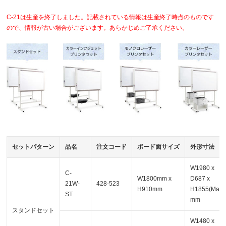
C-21は生産を終了しました。記載されている情報は生産終了時点のものです
ので、情報が古い場合がございます。あらかじめご了承ください。
セットパターン
品名
注文コード
ボード面サイズ
外形寸法
W1980 x
C-
W1800mm x
D687 x
21W-
428-523
H910mm
H1855(Max)
ST
mm
スタンドセット
W1480 x