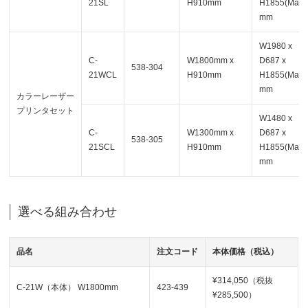
21SL
H910mm
H1855(Max)
mm
W1980 x
C-
W1800mm x
D687 x
538-304
21WCL
H910mm
H1855(Max)
mm
カラーレーザー
プリンタセット
W1480 x
C-
W1300mm x
D687 x
538-305
21SCL
H910mm
H1855(Max)
mm
選べる組み合わせ
品名
注文コード
本体価格（税込）
¥314,050（税抜
C-21W（本体） W1800mm
423-439
¥285,500）