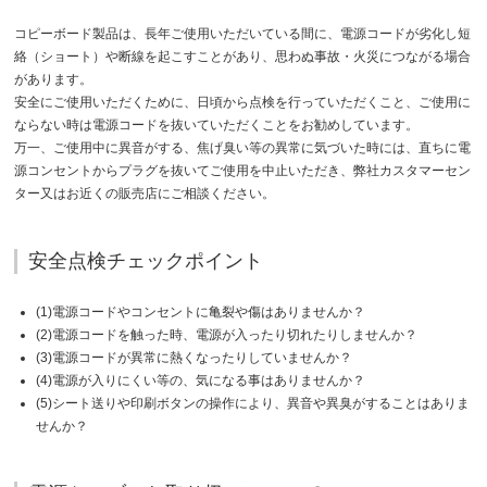
コピーボード製品は、長年ご使用いただいている間に、電源コードが劣化し短
絡（ショート）や断線を起こすことがあり、思わぬ事故・火災につながる場合
があります。
安全にご使用いただくために、日頃から点検を行っていただくこと、ご使用に
ならない時は電源コードを抜いていただくことをお勧めしています。
万一、ご使用中に異音がする、焦げ臭い等の異常に気づいた時には、直ちに電
源コンセントからプラグを抜いてご使用を中止いただき、弊社カスタマーセン
ター又はお近くの販売店にご相談ください。
安全点検チェックポイント
(1)
電源コードやコンセントに亀裂や傷はありませんか？
(2)
電源コードを触った時、電源が入ったり切れたりしませんか？
(3)
電源コードが異常に熱くなったりしていませんか？
(4)
電源が入りにくい等の、気になる事はありませんか？
(5)
シート送りや印刷ボタンの操作により、異音や異臭がすることはありま
せんか？