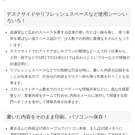
デスクサイドやリフレッシュスペースなど使用シーンい
ろいろ！
会議室など広めのスペースを要する従来の使い方とは一線を画し、使う場
所を選ばない省スペース設計で、少人数での利用に最適なモデルとなって
います。
デスクサイドでのアイデア出しやプランの整理など一人で行う仕事から、
上司・部下などの1対1での口頭だけでは伝わりにくいフローなどの情報の
伝達説明に。
リフレッシュスペースなどでの気軽な打合せ時に。書いた内容を記録する
ことが出来るので、打合せの内容をデスクへ持ち帰り作業を行うことも出
来ます。
プロジェクトチーム数名でのスピーディーな情報共有などに。急な仕様変
更など、変更内容をチームで打合せ､内容をメールに添付して関連する部
門へすぐさま送付して情報共有が出来ます。
書いた内容をそのまま印刷、パソコンへ保存！
書き込んだ内容はUSBケーブルでパソコン本体、またはUSBメモリに
JPEG/PNGフォーマットで保存できるので、メールに添付して送信するこ