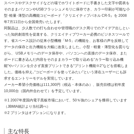
スペースやデスクサイドなどの場でホワイトボードに手書きした文字や図表を
そのままパソコンやUSBフラッシュメモリに保存でき、カラー印刷が可能な小
型･軽量･薄型の高機能コピーボード『クリエイティブパネル CR-5』を 2008
年7月11日から全国発売いたします。
同製品は、少人数での打ち合わせや管理職のデスク周りでのアイデア出しとい
った知的創造性を促進する、クリエイティブワーカー必携のビジネスツールで
す。省スペース設計の従来小型機種「M-5」の機能を、お客様の声を反映して
データの保存と出力機能を大幅に改良しました。小型・軽量・薄型化を図りな
がら、 USBメモリへのデータ保存や、パソコンへの直接のデータ保存、また
ボードに書き込んだ内容をそのままカラーで取り込める“カラー取り込み機
能”やパソコンを介さず直接プリントできる“プリント機能※2”などを搭載しま
した。価格を抑え､“コピーボードを使ってみたい”という潜在ユーザーにも訴
求するエントリーモデルを実現しています。
メーカー希望小売価格は111,300円（税込・本体のみ）、販売目標は初年度
10,000台（国内外合わせて）を予定しています。
※1 2007年度国内電子黒板市場において、50％強のシェアを獲得しています
（JBMIA統計より当社調べ）
※2 プリンタはオプションになります。
主な特長