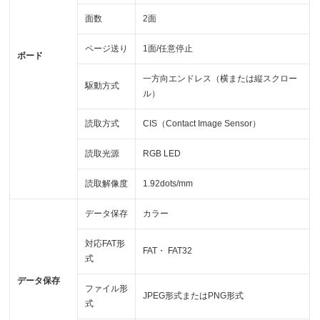
面数
2面
ページ送り
1面/任意停止
ボード
一方向エンドレス（横または縦スクロー
駆動方式
ル）
読取方式
CIS（Contact Image Sensor）
読取光源
RGB LED
読取解像度
1.92dots/mm
データ保存
カラー
対応FAT形
FAT・ FAT32
式
データ保存
ファイル形
JPEG形式またはPNG形式
式