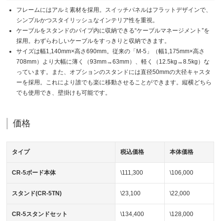
フレームにはアルミ素材を採用。スイッチパネルはフラットデザインで、
シンプルかつスタイリッシュなインテリア性を重視。
ケーブルをスタンドのパイプ内に収納できる“ケーブルマネージメント”を
採用。わずらわしいケーブルをすっきりと収納できます。
サイズは幅1,140mm×高さ690mm。従来の「M-5」（幅1,175mm×高さ
708mm）より大幅に薄く（93mm→63mm）、軽く（12.5kg→8.5kg）な
っています。また、オプションのスタンドには直径50mmの大径キャスタ
ーを採用。これにより誰でも楽に移動させることができます。縦横どちら
でも使用でき、壁掛けも可能です。
価格
タイプ
税込価格
本体価格
CR-5ボード本体
\111,300
\106,000
スタンド(CR-5TN)
\23,100
\22,000
CR-5スタンドセット
\134,400
\128,000