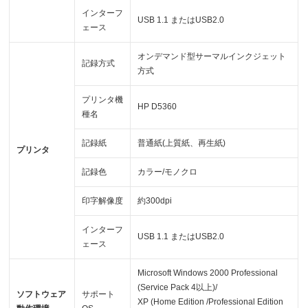
インターフ
USB 1.1 またはUSB2.0
ェース
オンデマンド型サーマルインクジェット
記録方式
方式
プリンタ機
HP D5360
種名
記録紙
普通紙(上質紙、再生紙)
プリンタ
記録色
カラー/モノクロ
印字解像度
約300dpi
インターフ
USB 1.1 またはUSB2.0
ェース
Microsoft Windows 2000 Professional
(Service Pack 4以上)/
ソフトウェア
サポート
XP (Home Edition /Professional Edition