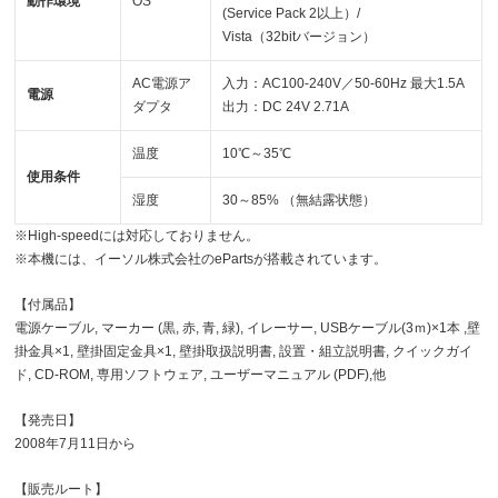
動作環境
OS
(Service Pack 2以上）/
Vista（32bitバージョン）
AC電源ア
入力：AC100-240V／50-60Hz 最大1.5A
電源
ダプタ
出力：DC 24V 2.71A
温度
10℃～35℃
使用条件
湿度
30～85% （無結露状態）
※High-speedには対応しておりません。
※本機には、イーソル株式会社のePartsが搭載されています。
【付属品】
電源ケーブル, マーカー (黒, 赤, 青, 緑), イレーサー, USBケーブル(3ｍ)×1本 ,壁
掛金具×1, 壁掛固定金具×1, 壁掛取扱説明書, 設置・組立説明書, クイックガイ
ド, CD-ROM, 専用ソフトウェア, ユーザーマニュアル (PDF),他
【発売日】
2008年7月11日から
【販売ルート】