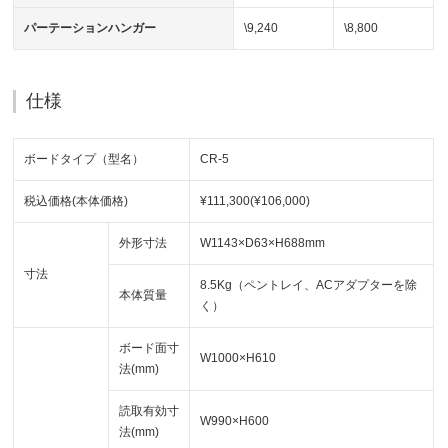
パーテーションハンガー
\9,240
\8,800
仕様
ボードタイプ（型名）
CR-5
税込価格(本体価格)
¥111,300(¥106,000)
外形寸法
W1143×D63×H688mm
寸法
8.5Kg（ペントレイ、ACアダプターを除
本体質量
く）
ボード面寸
W1000×H610
法(mm)
読取有効寸
W990×H600
法(mm)