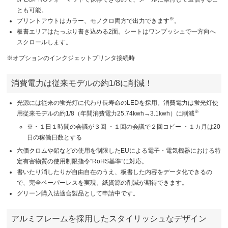
とも可能。
※
プリントアウトはカラー、モノクロ両方で出力できます
。
板書エリアはたっぷり書き込める2面。シートはワンプッシュで一方向へ
スクロールします。
※オプションのインクジェットプリンタ接続時
消費電力は従来モデルの約1/8に削減！
光源には従来の蛍光灯に代わり長寿命のLEDを採用。消費電力は蛍光灯使
※
用従来モデルの約1/8（年間消費電力25.74kwh→3.1kwh）に削減
※
・１日１時間の会議が３回 ・１回の会議で２回コピー ・１カ月は20
日の稼働日数とする
六価クロムや鉛などの使用を制限したEUによる電子・電気機器における特
定有害物質の使用制限指令“RoHS基準”に対応。
書いたり消したりが自由自在のうえ、板書した内容をデータ化できるの
で、完全ペーパーレスを実現。紙資源の削減が期待できます。
グリーン購入法適合製品として申請中です。
アルミフレームを採用したスタイリッシュなデザイン